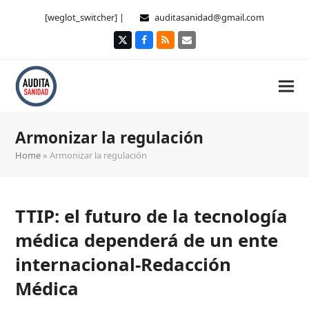
[weglot_switcher] |
auditasanidad@gmail.com
Twitter
Facebook
RSS
Correo
electrónico
Armonizar la regulación
Home
»
Armonizar la regulación
TTIP: el futuro de la tecnología
médica dependerá de un ente
internacional-Redacción
Médica