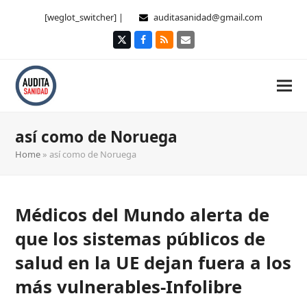
[weglot_switcher] |
auditasanidad@gmail.com
Twitter
Facebook
RSS
Correo
electrónico
así como de Noruega
Home
»
así como de Noruega
Médicos del Mundo alerta de
que los sistemas públicos de
salud en la UE dejan fuera a los
más vulnerables-Infolibre