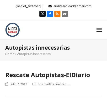
[weglot_switcher] |
auditasanidad@gmail.com
Twitter
Facebook
RSS
Correo
electrónico
Autopistas innecesarias
Home
»
Autopistas innecesarias
Rescate Autopistas-ElDiario
julio 7, 2017
Los medios cuentan ...