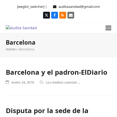
[weglot_switcher] |
auditasanidad@gmail.com
Twitter
Facebook
RSS
Correo
electrónico
Barcelona
Home
»
Barcelona
Barcelona y el padron-ElDiario
enero 24, 2018
Los medios cuentan ...
Disputa por la sede de la