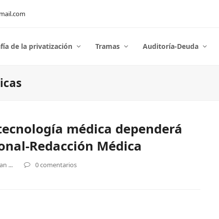
mail.com
fía de la privatización
Tramas
Auditoría-Deuda
icas
a tecnología médica dependerá
ional-Redacción Médica
n ...
0 comentarios