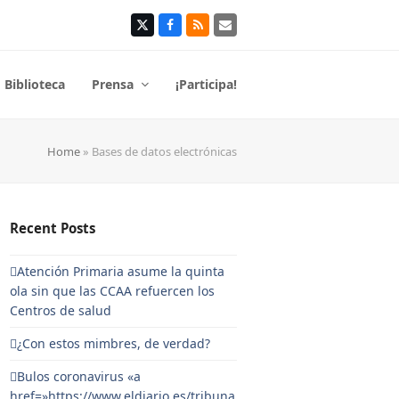
Twitter
Facebook
RSS
Correo
electrónico
Biblioteca
Prensa
¡Participa!
Home
»
Bases de datos electrónicas
Recent Posts
Atención Primaria asume la quinta
ola sin que las CCAA refuercen los
Centros de salud
¿Con estos mimbres, de verdad?
Bulos coronavirus «a
href=»https://www.eldiario.es/tribuna