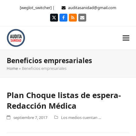
[weglot_switcher] |
auditasanidad@gmail.com
Twitter
Facebook
RSS
Correo
electrónico
Beneficios empresariales
Home
»
Beneficios empresariales
Plan Choque listas de espera-
Redacción Médica
septiembre 7, 2017
Los medios cuentan ...