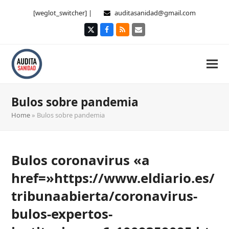
[weglot_switcher] |
auditasanidad@gmail.com
Twitter
Facebook
RSS
Correo
electrónico
Bulos sobre pandemia
Home
»
Bulos sobre pandemia
Bulos coronavirus «a
href=»https://www.eldiario.es/
tribunaabierta/coronavirus-
bulos-expertos-