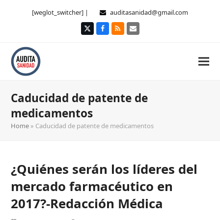
[weglot_switcher] |
auditasanidad@gmail.com
Twitter
Facebook
RSS
Correo
electrónico
Caducidad de patente de
medicamentos
Home
»
Caducidad de patente de medicamentos
¿Quiénes serán los líderes del
mercado farmacéutico en
2017?-Redacción Médica