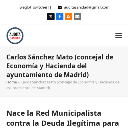
[weglot_switcher] |
auditasanidad@gmail.com
Twitter
Facebook
RSS
Correo
electrónico
Carlos Sánchez Mato (concejal de
Economía y Hacienda del
ayuntamiento de Madrid)
Home
»
Carlos Sánchez Mato (concejal de Economía y Hacienda del
ayuntamiento de Madrid)
Nace la Red Municipalista
contra la Deuda Ilegítima para