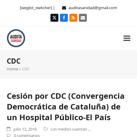
[weglot_switcher] |
auditasanidad@gmail.com
Twitter
Facebook
RSS
Correo
electrónico
CDC
Home
»
CDC
Cesión por CDC (Convergencia
Democrática de Cataluña) de
un Hospital Público-El País
julio 12, 2016
Los medios cuentan ...
0 comentarios