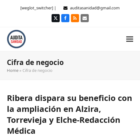
[weglot_switcher] |
auditasanidad@gmail.com
Twitter
Facebook
RSS
Correo
electrónico
Cifra de negocio
Home
»
Cifra de negocio
Ribera dispara su beneficio con
la ampliación en Alzira,
Torrevieja y Elche-Redacción
Médica