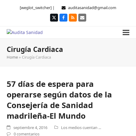
[weglot_switcher] |
auditasanidad@gmail.com
Twitter
Facebook
RSS
Correo
electrónico
Cirugía Cardiaca
Home
»
Cirugía Cardiaca
57 días de espera para
operarse según datos de la
Consejería de Sanidad
madrileña-El Mundo
septiembre 4, 2016
Los medios cuentan ...
0 comentarios