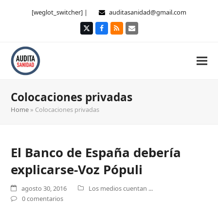
[weglot_switcher] |
auditasanidad@gmail.com
Twitter
Facebook
RSS
Correo
electrónico
Colocaciones privadas
Home
»
Colocaciones privadas
El Banco de España debería
explicarse-Voz Pópuli
agosto 30, 2016
Los medios cuentan ...
0 comentarios