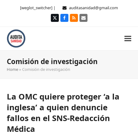
[weglot_switcher] |
auditasanidad@gmail.com
Twitter
Facebook
RSS
Correo
electrónico
Comisión de investigación
Home
»
Comisión de investigación
La OMC quiere proteger ‘a la
inglesa’ a quien denuncie
fallos en el SNS-Redacción
Médica