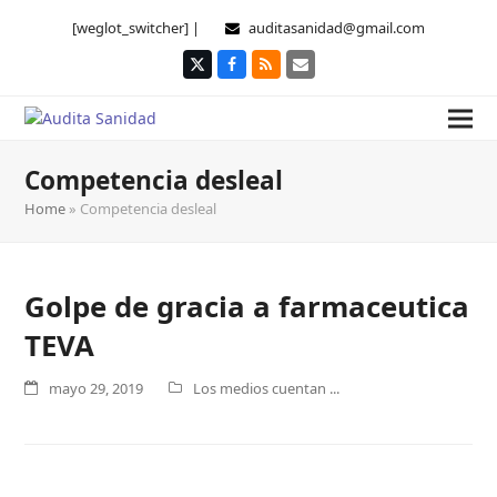
[weglot_switcher] |
auditasanidad@gmail.com
Twitter
Facebook
RSS
Correo
electrónico
Competencia desleal
Home
»
Competencia desleal
Golpe de gracia a farmaceutica
TEVA
mayo 29, 2019
Los medios cuentan ...