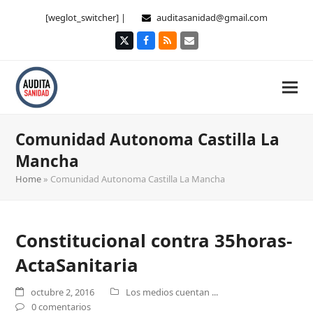
[weglot_switcher] |
auditasanidad@gmail.com
Twitter
Facebook
RSS
Correo
electrónico
Comunidad Autonoma Castilla La
Mancha
Home
»
Comunidad Autonoma Castilla La Mancha
Constitucional contra 35horas-
ActaSanitaria
octubre 2, 2016
Los medios cuentan ...
0 comentarios