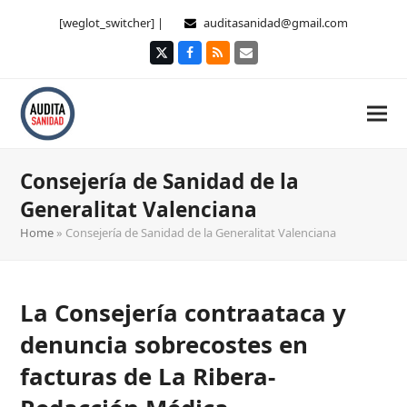
[weglot_switcher] |
auditasanidad@gmail.com
Twitter
Facebook
RSS
Correo
electrónico
Consejería de Sanidad de la
Generalitat Valenciana
Home
»
Consejería de Sanidad de la Generalitat Valenciana
La Consejería contraataca y
denuncia sobrecostes en
facturas de La Ribera-