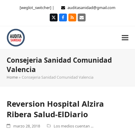
[weglot_switcher] |
auditasanidad@gmail.com
Twitter
Facebook
RSS
Correo
electrónico
Consejeria Sanidad Comunidad
Valencia
Home
»
Consejeria Sanidad Comunidad Valencia
Reversion Hospital Alzira
Ribera Salud-ElDiario
marzo 28, 2018
Los medios cuentan ...