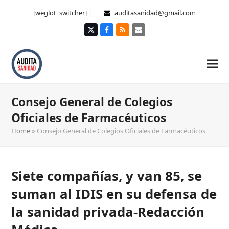
[weglot_switcher] |
auditasanidad@gmail.com
Twitter
Facebook
RSS
Correo
electrónico
Consejo General de Colegios
Oficiales de Farmacéuticos
Home
»
Consejo General de Colegios Oficiales de Farmacéuticos
Siete compañías, y van 85, se
suman al IDIS en su defensa de
la sanidad privada-Redacción