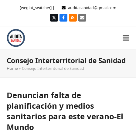
[weglot_switcher] |
auditasanidad@gmail.com
Twitter
Facebook
RSS
Correo
electrónico
Consejo Interterritorial de Sanidad
Home
»
Consejo Interterritorial de Sanidad
Denuncian falta de
planificación y medios
sanitarios para este verano-El
Mundo