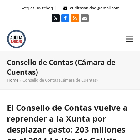
[weglot_switcher] |
auditasanidad@gmail.com
Twitter
Facebook
RSS
Correo
electrónico
Consello de Contas (Cámara de
Cuentas)
Home
»
Consello de Contas (Cámara de Cuentas)
El Consello de Contas vuelve a
reprender a la Xunta por
desplazar gasto: 203 millones