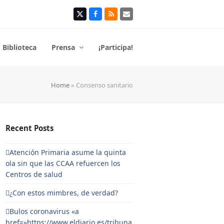
Twitter
Facebook
RSS
Correo
electrónico
Biblioteca
Prensa
¡Participa!
Home
»
Consenso sanitario
Recent Posts
Atención Primaria asume la quinta
ola sin que las CCAA refuercen los
Centros de salud
¿Con estos mimbres, de verdad?
Bulos coronavirus «a
href=»https://www.eldiario.es/tribuna