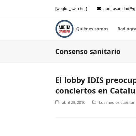
[weglot_switcher] |
auditasanidad@g
Quiénes somos
Radiogra
Consenso sanitario
El lobby IDIS preocu
conciertos en Catal
abril 29, 2016
Los medios cuentan .