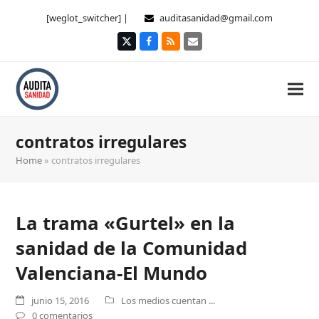
[weglot_switcher] |
auditasanidad@gmail.com
Twitter
Facebook
RSS
Correo
electrónico
contratos irregulares
Home
»
contratos irregulares
La trama «Gurtel» en la
sanidad de la Comunidad
Valenciana-El Mundo
junio 15, 2016
Los medios cuentan ...
0 comentarios