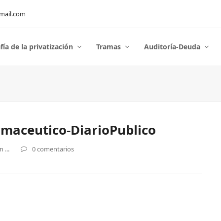
mail.com
fía de la privatización
Tramas
Auditoría-Deuda
maceutico-DiarioPublico
 ...
0 comentarios