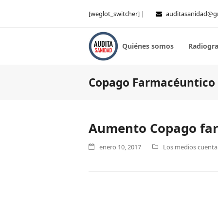
[weglot_switcher] |
auditasanidad@g
Quiénes somos
Radiogra
Copago Farmacéuntico
Aumento Copago far
enero 10, 2017
Los medios cuentan