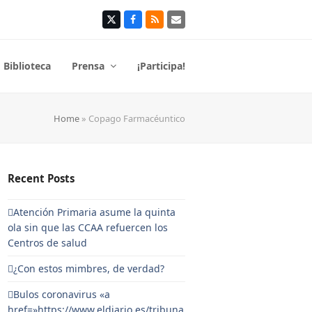
Twitter
Facebook
RSS
Correo
electrónico
Biblioteca
Prensa
¡Participa!
Home
»
Copago Farmacéuntico
Recent Posts
Atención Primaria asume la quinta
ola sin que las CCAA refuercen los
Centros de salud
¿Con estos mimbres, de verdad?
Bulos coronavirus «a
href=»https://www.eldiario.es/tribuna