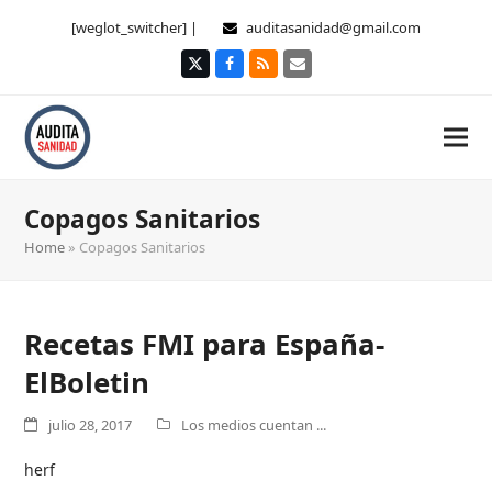
[weglot_switcher] |
auditasanidad@gmail.com
Twitter
Facebook
RSS
Correo
electrónico
Copagos Sanitarios
Home
»
Copagos Sanitarios
Recetas FMI para España-
ElBoletin
julio 28, 2017
Los medios cuentan ...
herf