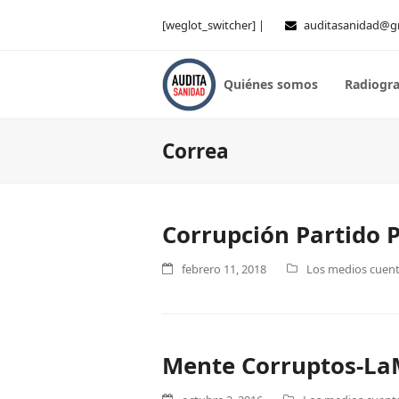
[weglot_switcher] |
auditasanidad@g
Quiénes somos
Radiogra
Correa
Corrupción Partido P
febrero 11, 2018
Los medios cuenta
Mente Corruptos-La