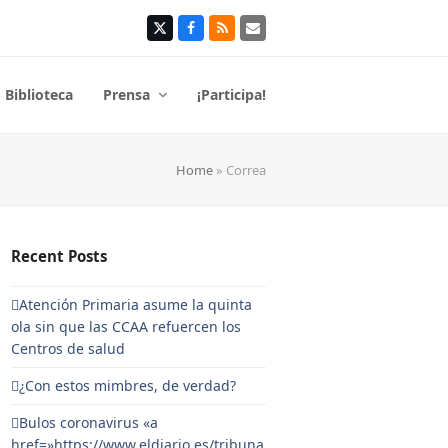
Twitter
Facebook
RSS
Correo
electrónico
Biblioteca
Prensa
¡Participa!
Home
»
Correa
Recent Posts
Atención Primaria asume la quinta
ola sin que las CCAA refuercen los
Centros de salud
¿Con estos mimbres, de verdad?
Bulos coronavirus «a
href=»https://www.eldiario.es/tribuna