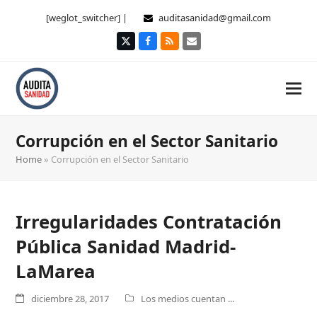
[weglot_switcher] |
auditasanidad@gmail.com
Twitter
Facebook
RSS
Correo
electrónico
Corrupción en el Sector Sanitario
Home
»
Corrupción en el Sector Sanitario
Irregularidades Contratación
Pública Sanidad Madrid-
LaMarea
diciembre 28, 2017
Los medios cuentan ...