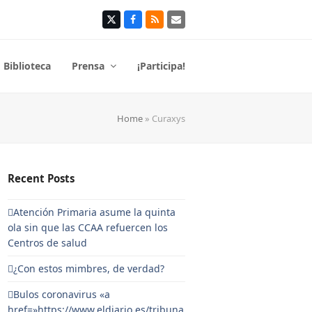
Twitter
Facebook
RSS
Correo
electrónico
Biblioteca
Prensa
¡Participa!
Home
»
Curaxys
Recent Posts
Atención Primaria asume la quinta
ola sin que las CCAA refuercen los
Centros de salud
¿Con estos mimbres, de verdad?
Bulos coronavirus «a
href=»https://www.eldiario.es/tribuna