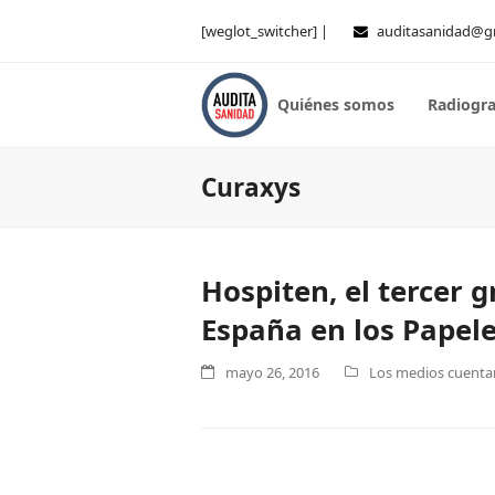
[weglot_switcher] |
auditasanidad@g
Quiénes somos
Radiogra
Curaxys
Hospiten, el tercer 
España en los Papel
mayo 26, 2016
Los medios cuentan 