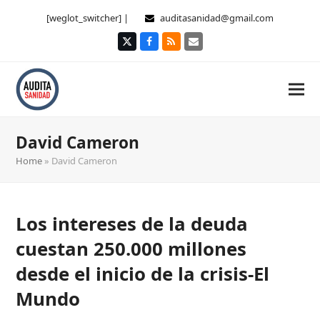
[weglot_switcher] |
auditasanidad@gmail.com
Twitter
Facebook
RSS
Correo
electrónico
David Cameron
Home
»
David Cameron
Los intereses de la deuda
cuestan 250.000 millones
desde el inicio de la crisis-El
Mundo