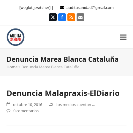
[weglot_switcher] |
auditasanidad@gmail.com
Twitter
Facebook
RSS
Correo
electrónico
Denuncia Marea Blanca Cataluña
Home
»
Denuncia Marea Blanca Cataluña
Denuncia Malapraxis-ElDiario
octubre 10, 2016
Los medios cuentan ...
0 comentarios