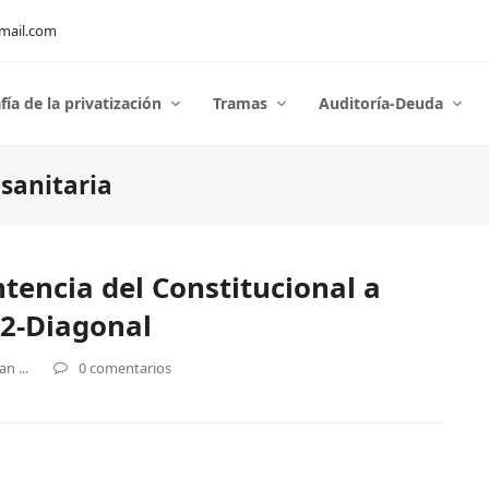
mail.com
fía de la privatización
Tramas
Auditoría-Deuda
 sanitaria
ntencia del Constitucional a
12-Diagonal
n ...
0 comentarios