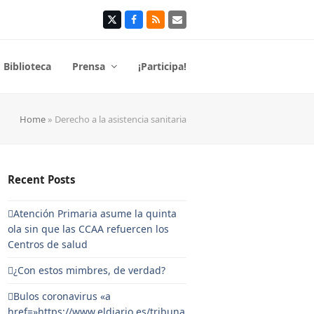
Twitter
Facebook
RSS
Correo
electrónico
Biblioteca
Prensa
¡Participa!
Home
»
Derecho a la asistencia sanitaria
Recent Posts
Atención Primaria asume la quinta
ola sin que las CCAA refuercen los
Centros de salud
¿Con estos mimbres, de verdad?
Bulos coronavirus «a
href=»https://www.eldiario.es/tribuna