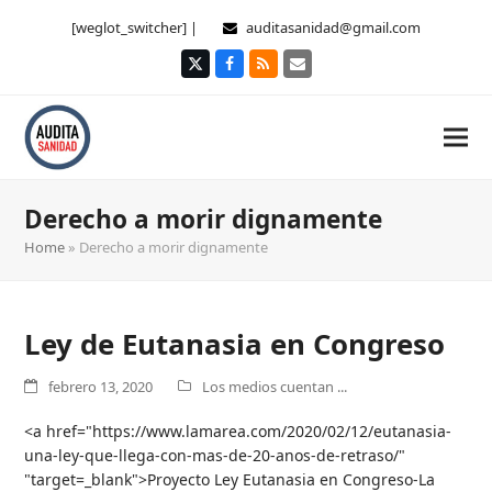
[weglot_switcher] |
auditasanidad@gmail.com
Twitter
Facebook
RSS
Correo
electrónico
Derecho a morir dignamente
Home
»
Derecho a morir dignamente
Ley de Eutanasia en Congreso
febrero 13, 2020
Los medios cuentan ...
<a href="https://www.lamarea.com/2020/02/12/eutanasia-
una-ley-que-llega-con-mas-de-20-anos-de-retraso/"
"target=_blank">Proyecto Ley Eutanasia en Congreso-La