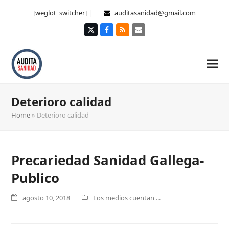
[weglot_switcher] |
auditasanidad@gmail.com
Twitter
Facebook
RSS
Correo
electrónico
Deterioro calidad
Home
»
Deterioro calidad
Precariedad Sanidad Gallega-
Publico
agosto 10, 2018
Los medios cuentan ...