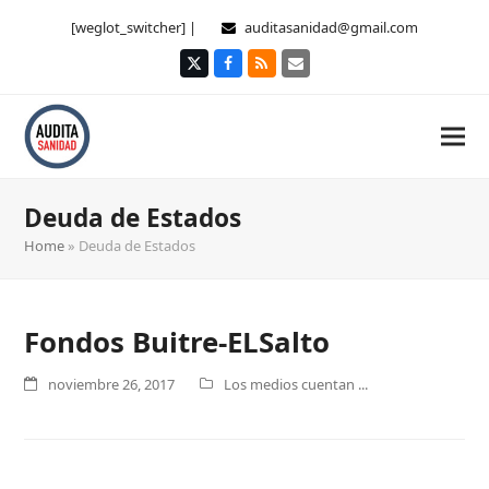
[weglot_switcher] |
auditasanidad@gmail.com
Twitter
Facebook
RSS
Correo
electrónico
Deuda de Estados
Home
»
Deuda de Estados
Fondos Buitre-ELSalto
noviembre 26, 2017
Los medios cuentan ...