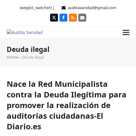
[weglot_switcher] |
auditasanidad@gmail.com
Twitter
Facebook
RSS
Correo
electrónico
Deuda ilegal
Home
»
Deuda ilegal
Nace la Red Municipalista
contra la Deuda Ilegítima para
promover la realización de
auditorías ciudadanas-El
Diario.es