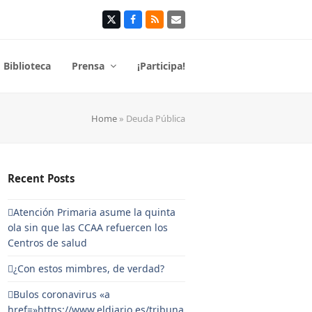
Twitter
Facebook
RSS
Correo
electrónico
Biblioteca
Prensa
¡Participa!
Home
»
Deuda Pública
Recent Posts
Atención Primaria asume la quinta
ola sin que las CCAA refuercen los
Centros de salud
¿Con estos mimbres, de verdad?
Bulos coronavirus «a
href=»https://www.eldiario.es/tribuna