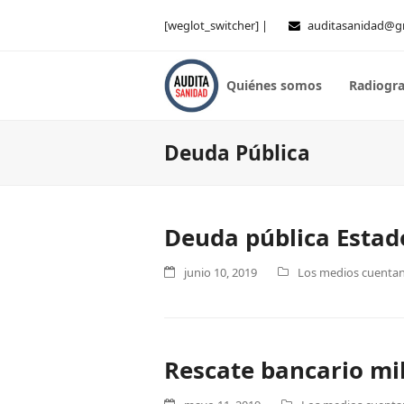
[weglot_switcher] |
auditasanidad@g
Quiénes somos
Radiogra
Deuda Pública
Deuda pública Estado
junio 10, 2019
Los medios cuentan 
Rescate bancario mi