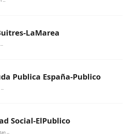
...
Buitres-LaMarea
..
da Publica España-Publico
..
d Social-ElPublico
an ...