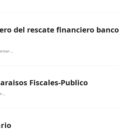
nero del rescate financiero banco
ntan ...
araisos Fiscales-Publico
 ...
ario