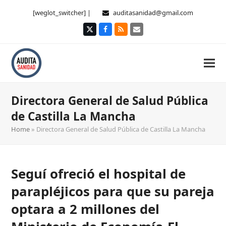
[weglot_switcher] |
auditasanidad@gmail.com
Twitter
Facebook
RSS
Correo
electrónico
Directora General de Salud Pública
de Castilla La Mancha
Home
»
Directora General de Salud Pública de Castilla La Mancha
Seguí ofreció el hospital de
parapléjicos para que su pareja
optara a 2 millones del