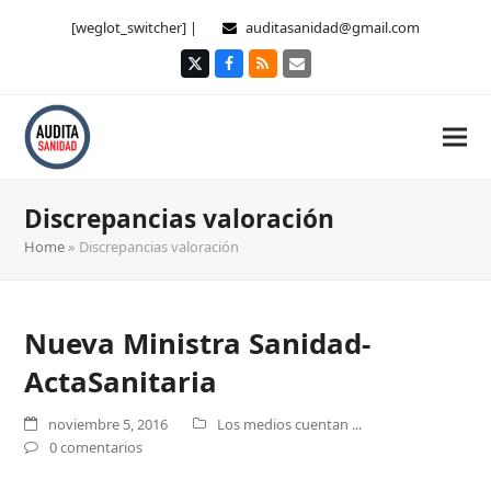
[weglot_switcher] |
auditasanidad@gmail.com
Twitter
Facebook
RSS
Correo
electrónico
Discrepancias valoración
Home
»
Discrepancias valoración
Nueva Ministra Sanidad-
ActaSanitaria
noviembre 5, 2016
Los medios cuentan ...
0 comentarios