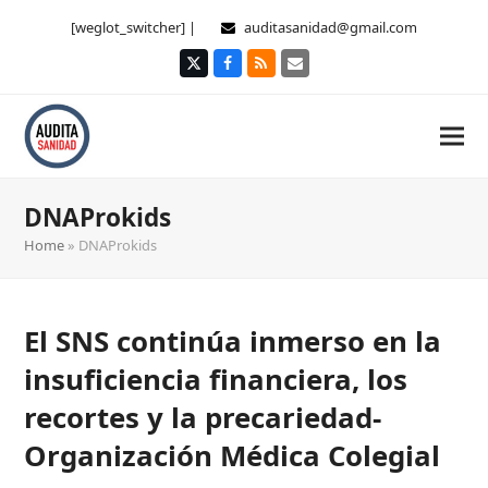
[weglot_switcher] |
auditasanidad@gmail.com
Twitter
Facebook
RSS
Correo
electrónico
DNAProkids
Home
»
DNAProkids
El SNS continúa inmerso en la
insuficiencia financiera, los
recortes y la precariedad-
Organización Médica Colegial