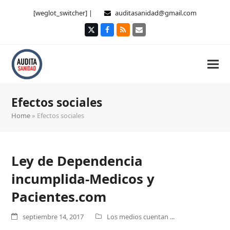
[weglot_switcher] |
auditasanidad@gmail.com
Twitter
Facebook
RSS
Correo
electrónico
Efectos sociales
Home
»
Efectos sociales
Ley de Dependencia
incumplida-Medicos y
Pacientes.com
septiembre 14, 2017
Los medios cuentan ...