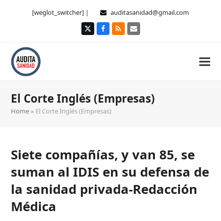
[weglot_switcher] |
auditasanidad@gmail.com
Twitter
Facebook
RSS
Correo
electrónico
El Corte Inglés (Empresas)
Home
»
El Corte Inglés (Empresas)
Siete compañías, y van 85, se
suman al IDIS en su defensa de
la sanidad privada-Redacción
Médica