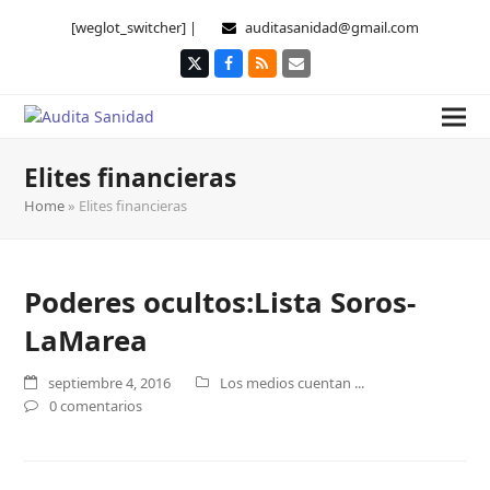
[weglot_switcher] |
auditasanidad@gmail.com
Twitter
Facebook
RSS
Correo
electrónico
Elites financieras
Home
»
Elites financieras
Poderes ocultos:Lista Soros-
LaMarea
septiembre 4, 2016
Los medios cuentan ...
0 comentarios