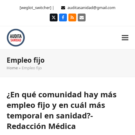
[weglot_switcher] |
auditasanidad@gmail.com
Twitter
Facebook
RSS
Correo
electrónico
Empleo fijo
Home
»
Empleo fijo
¿En qué comunidad hay más
empleo fijo y en cuál más
temporal en sanidad?-
Redacción Médica