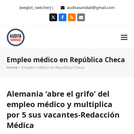
[weglot_switcher] |
auditasanidad@gmail.com
Twitter
Facebook
RSS
Correo
electrónico
Empleo médico en República Checa
Home
»
Empleo médico en República Checa
Alemania ‘abre el grifo’ del
empleo médico y multiplica
por 5 sus vacantes-Redacción
Médica