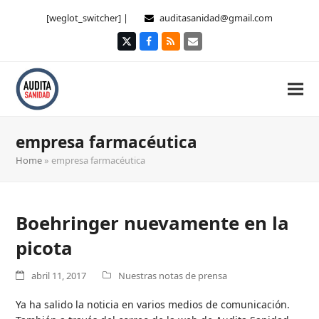
[weglot_switcher] |
auditasanidad@gmail.com
Twitter
Facebook
RSS
Correo
electrónico
empresa farmacéutica
Home
»
empresa farmacéutica
Boehringer nuevamente en la
picota
abril 11, 2017
Nuestras notas de prensa
Ya ha salido la noticia en varios medios de comunicación.