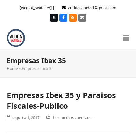
[weglot_switcher] |
auditasanidad@gmail.com
Twitter
Facebook
RSS
Correo
electrónico
Empresas Ibex 35
Home
»
Empresas Ibex 35
Empresas Ibex 35 y Paraisos
Fiscales-Publico
agosto 1, 2017
Los medios cuentan ...