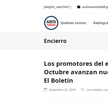
[weglot_switcher] |
auditasanidad@g
Quiénes somos
Radiogra
Encierro
Los promotores del e
Octubre avanzan nue
El Boletín
diciembre 22, 2016
Los medios cue