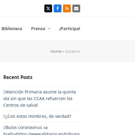
Twitter
Facebook
RSS
Correo
electrónico
Biblioteca
Prensa
¡Participa!
Home
»
Encierro
Recent Posts
Atención Primaria asume la quinta
ola sin que las CCAA refuercen los
Centros de salud
¿Con estos mimbres, de verdad?
Bulos coronavirus «a
href=»https://www.eldiario.es/tribuna