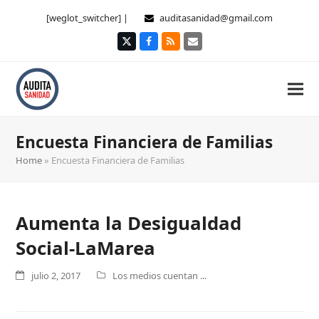
[weglot_switcher] |
auditasanidad@gmail.com
Twitter
Facebook
RSS
Correo
electrónico
Encuesta Financiera de Familias
Home
»
Encuesta Financiera de Familias
Aumenta la Desigualdad
Social-LaMarea
julio 2, 2017
Los medios cuentan ...