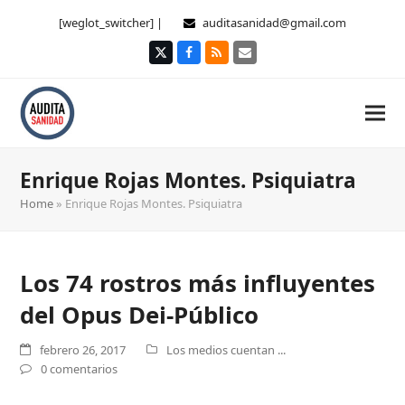
[weglot_switcher] |
auditasanidad@gmail.com
Twitter
Facebook
RSS
Correo
electrónico
Enrique Rojas Montes. Psiquiatra
Home
»
Enrique Rojas Montes. Psiquiatra
Los 74 rostros más influyentes
del Opus Dei-Público
febrero 26, 2017
Los medios cuentan ...
0 comentarios