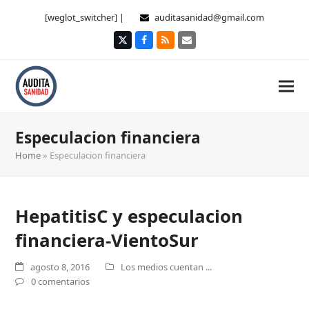
[weglot_switcher] |
auditasanidad@gmail.com
Twitter
Facebook
RSS
Correo
electrónico
Especulacion financiera
Home
»
Especulacion financiera
HepatitisC y especulacion
financiera-VientoSur
agosto 8, 2016
Los medios cuentan ...
0 comentarios